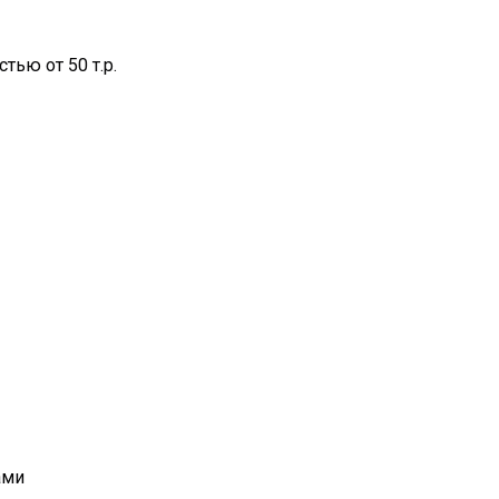
тью от 50 т.р.
ами