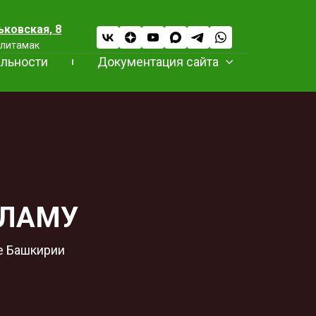
ьковская, 8
рлитамак
льности
Документация сайта
КЛАМУ
ге Башкирии